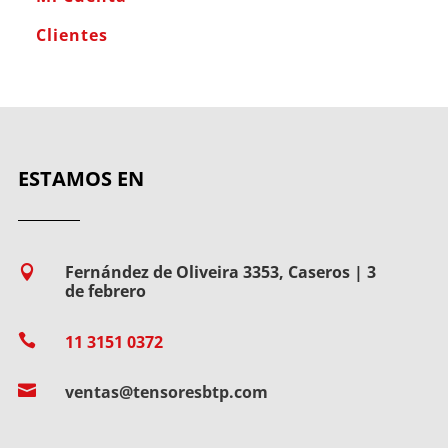
Clientes
ESTAMOS EN
Fernández de Oliveira 3353, Caseros | 3

de febrero

11 3151 0372

ventas@tensoresbtp.com