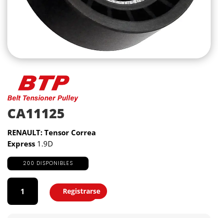
CA11125
RENAULT: Tensor Correa
Express
1.9D
200 DISPONIBLES
CA11125
cantidad
Registrarse
Agregar