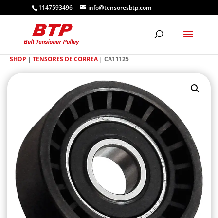
1147593496
info@tensoresbtp.com
SHOP
|
TENSORES DE CORREA
| CA11125