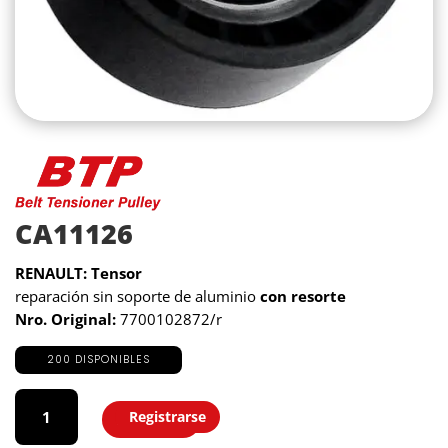
CA11126
RENAULT: Tensor
reparación sin soporte de aluminio
con resorte
Nro. Original:
7700102872/r
200 DISPONIBLES
CA11126
cantidad
Registrarse
Agregar