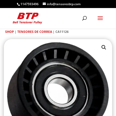
1147593496
info@tensoresbtp.com
SHOP
|
TENSORES DE CORREA
| CA11126