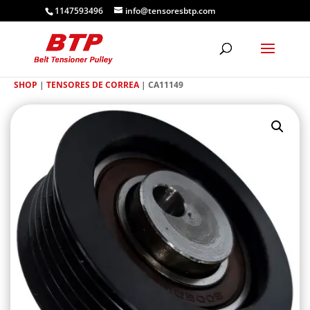
1147593496
info@tensoresbtp.com
SHOP
|
TENSORES DE CORREA
| CA11149