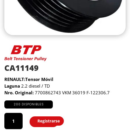
CA11149
RENAULT:Tensor Móvil
Laguna
2.2 diesel / TD
Nro. Original:
7700862743 VKM 36019 F-122306.7
200 DISPONIBLES
CA11149
cantidad
Registrarse
Agregar