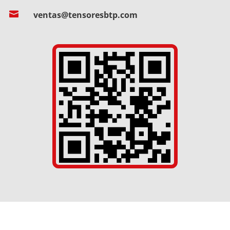

ventas@tensoresbtp.com