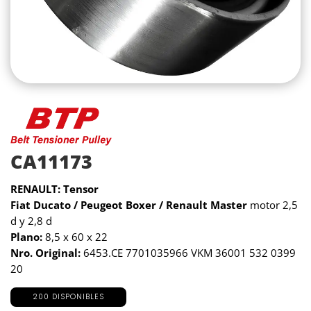
CA11173
RENAULT: Tensor
Fiat Ducato / Peugeot Boxer / Renault Master
motor 2,5
d y 2,8 d
Plano:
8,5 x 60 x 22
Nro. Original:
6453.CE 7701035966 VKM 36001 532 0399
20
200 DISPONIBLES