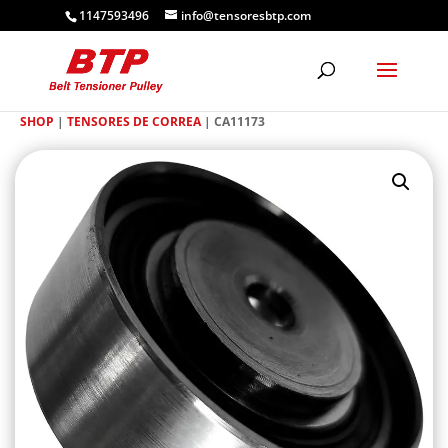
1147593496
info@tensoresbtp.com
SHOP
|
TENSORES DE CORREA
| CA11173