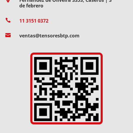
de febrero

11 3151 0372

ventas@tensoresbtp.com