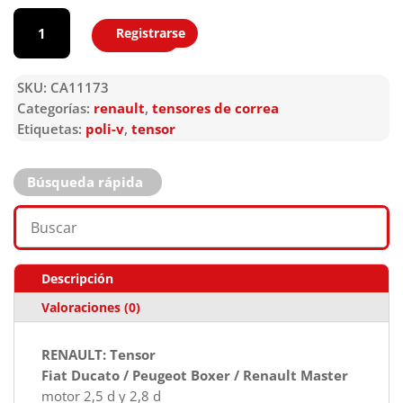
CA11173
cantidad
Registrarse
Agregar
SKU:
CA11173
Categorías:
renault
,
tensores de correa
Etiquetas:
poli-v
,
tensor
Búsqueda rápida
Descripción
Valoraciones (0)
RENAULT: Tensor
Fiat Ducato / Peugeot Boxer / Renault Master
motor 2,5 d y 2,8 d