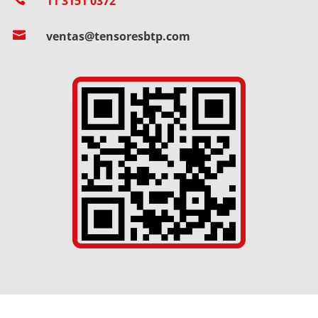
11 3151 0372

ventas@tensoresbtp.com