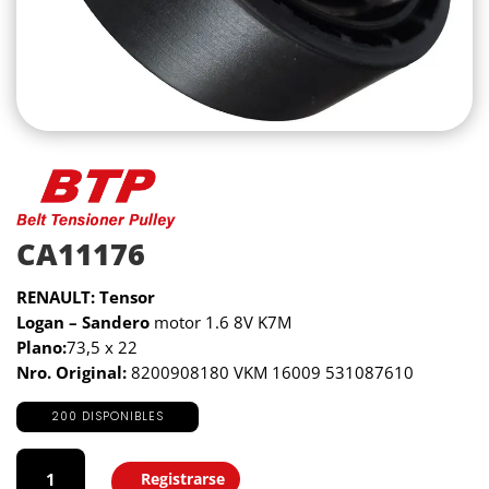
CA11176
RENAULT: Tensor
Logan – Sandero
motor 1.6 8V K7M
Plano:
73,5 x 22
Nro. Original:
8200908180 VKM 16009 531087610
200 DISPONIBLES
CA11176
cantidad
Registrarse
Agregar