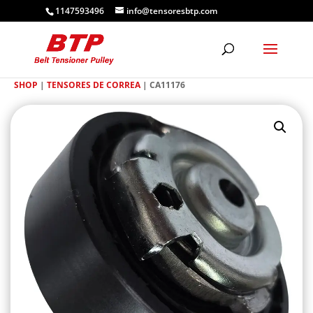
1147593496
info@tensoresbtp.com
SHOP
|
TENSORES DE CORREA
| CA11176