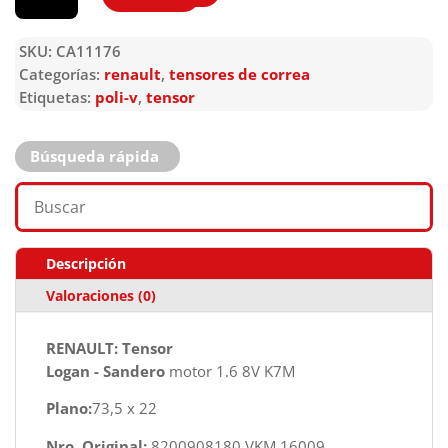
SKU:
CA11176
Categorías:
renault
,
tensores de correa
Etiquetas:
poli-v
,
tensor
Búsqueda rápida
Descripción
Valoraciones (0)
RENAULT: Tensor
Logan - Sandero
motor 1.6 8V K7M
Plano:
73,5 x 22
Nro. Original:
8200908180 VKM 16009