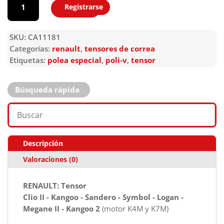
Registrarse
Agregar
SKU:
CA11181
Categorías:
renault
,
tensores de correa
Etiquetas:
polea especial
,
poli-v
,
tensor
Búsqueda rápida
Descripción
Valoraciones (0)
RENAULT: Tensor
Clio II - Kangoo - Sandero - Symbol - Logan -
Megane II - Kangoo 2
(motor K4M y K7M)