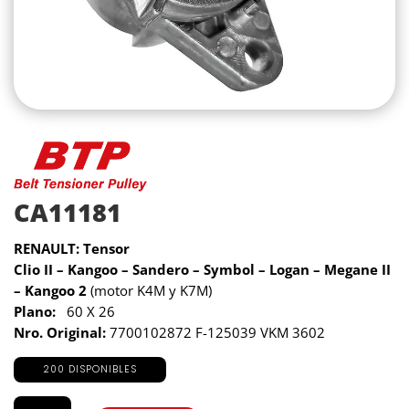
CA11181
RENAULT: Tensor
Clio II – Kangoo – Sandero – Symbol – Logan – Megane II
– Kangoo 2
(motor K4M y K7M)
Plano:
60 X 26
Nro. Original:
7700102872 F-125039 VKM 3602
200 DISPONIBLES
CA11181
cantidad