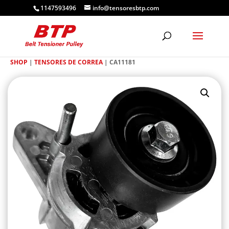
1147593496
info@tensoresbtp.com
SHOP
|
TENSORES DE CORREA
| CA11181