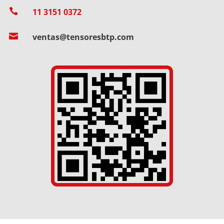

11 3151 0372

ventas@tensoresbtp.com