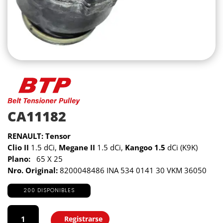
CA11182
RENAULT: Tensor
Clio II
1.5 dCi,
Megane II
1.5 dCi,
Kangoo 1.5
dCi (K9K)
Plano:
65 X 25
Nro. Original:
8200048486 INA 534 0141 30 VKM 36050
200 DISPONIBLES
CA11182
cantidad
Registrarse
Agregar