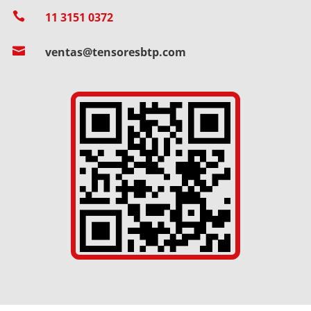

11 3151 0372

ventas@tensoresbtp.com