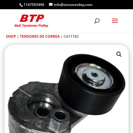
1147593496
info@tensoresbtp.com
SHOP
|
TENSORES DE CORREA
| CA11182