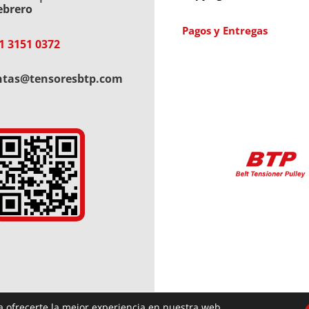
ebrero
Pagos y Entregas
1 3151 0372
ntas@tensoresbtp.com
a ofrecerte la mejor experiencia en nuestra web.