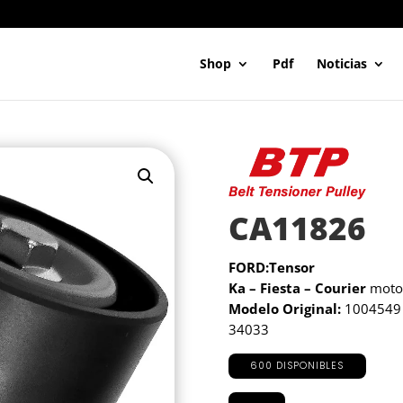
Shop
Pdf
Noticias
CA11826
FORD:Tensor
Ka – Fiesta – Courier
motor
Modelo Original:
1004549 
34033
600 DISPONIBLES
CA11826
cantidad