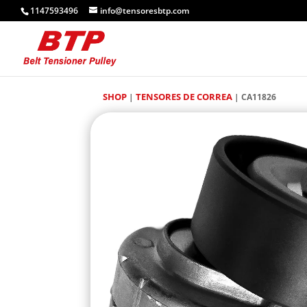
1147593496
info@tensoresbtp.com
SHOP
TENSORES DE CORREA
|
| CA11826