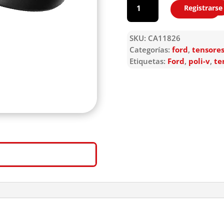
Registrarse
Agregar
SKU:
CA11826
Categorías:
ford
,
tensores
Etiquetas:
Ford
,
poli-v
,
te