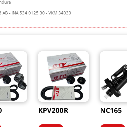
ndura
 AB - INA 534 0125 30 - VKM 34033
0
KPV200R
NC165