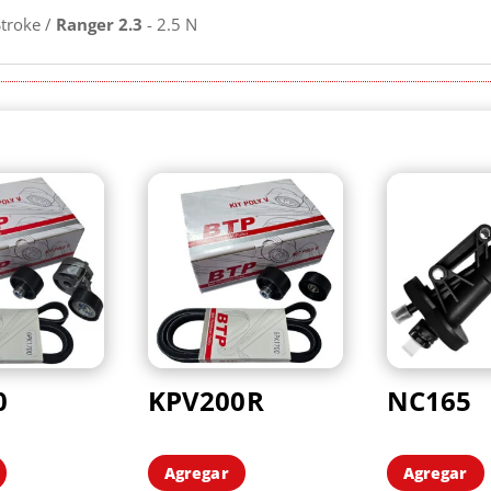
troke /
Ranger 2.3
- 2.5 N
0
KPV200R
NC165
Agregar
Agregar