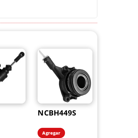
NCBH449S
Agregar