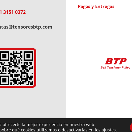
Pagos y Entregas
1 3151 0372
ntas@tensoresbtp.com
a ofrecerte la mejor experiencia en nuestra web.
obre qué cookies utilizamos o desactivarlas en los
ajustes
.
®
2018 ⇒ Tensores BTP | Fernández de Oliveira 3353 | Caseros | te