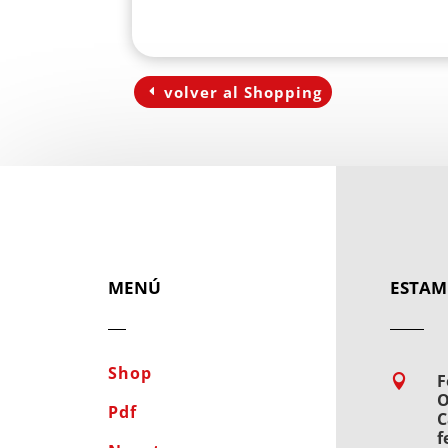
volver al Shopping
MENÚ
ESTAM
Shop
F

O
Pdf
C
f