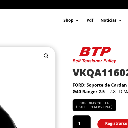
Shop
Pdf
Noticias
VKQA1160
FORD: Soporte de Cardan
Ø40
Ranger
2.5
– 2.8 TD M
300 DISPONIBLES
(PUEDE RESERVARSE)
VKQA11602
cantidad
Registrarse
Agregar