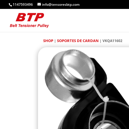
1147593496
info@tensoresbtp.com
SHOP
SOPORTES DE CARDAN
|
| VKQA11602